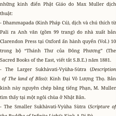
những kinh điển Phật Giáo do Max Muller dịch
thuật:
- Dhammapada (Kinh Pháp Cú), dịch và chú thích từ
Pali ra Anh văn (gồm 99 trang) do nhà xuất bản
Clarendon Press tại Oxford ấn hành quyển (Vol.) 10
trong bộ “Thánh Thư của Ðông Phương” (The
Sacred Books of the East, viết tắt S.B.E.) năm 1881.
- The Larger Sukhàvati-Vyùha-Sùtra (
Description
of The land of Bliss
): Kinh Ðại Vô Lượng Thọ. Bả
kinh này nguyên chép bằng tiếng Phạn, M. Muller
tìm thấy tại một ngôi chùa ở Nhật Bản.
- The Smaller Sukhàvati-Vyùha Sùtra (
Scripture of
the Buddha of Infinite Light
): Kink A Di Ðà