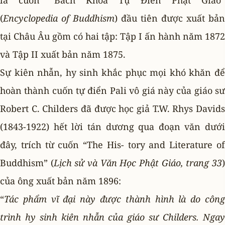
là cuốn “Bách Khoa Tự Ðiển Phật Giáo”
(
Encyclopedia of Buddhism
) đầu tiên được xuất bản
tại Châu Âu gồm có hai tập: Tập I ấn hành năm 1872
và Tập II xuất bản năm 1875.
Sự kiên nhẫn, hy sinh khắc phục mọi khó khăn để
hoàn thành cuốn tự điển Pali vô giá này của giáo sư
Robert C. Childers đã được học giả T.W. Rhys Davids
(1843-1922) hết lời tán dương qua đoạn văn dưới
đây, trích từ cuốn “The His- tory and Literature of
Buddhism” (
Lịch sử và Văn Học Phật Giáo, trang 33
của ông xuất bản năm 1896:
“
Tác phẩm vĩ đại này được thành hình là do công
trình hy sinh kiên nhẫn của giáo sư Childers. Ngay