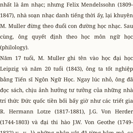
nhất là âm nhạc; nhưng Felix Mendelssohn (1809-
1847), nhà soạn nhạc danh tiếng thời ấy, lại khuyên
M. Muller đừng theo đuổi con đường học nhạc. Sau
cùng, ông quyết định theo học môn ngữ học
(philology).
Năm 17 tuổi, M. Muller ghi tên vào học đại học
Leipzig và năm 20 tuổi (1843), ông ta tốt nghiệp
bằng Tiến sĩ Ngôn Ngữ Học. Ngay lúc nhỏ, ông đã
đọc sách, chịu ảnh hưởng tư tưởng của những nhà
trí thức Ðức quốc tiền bối bấy giờ như các triết gia
R. Hermann Lotze (1817-1881), J.G. Von Herder
(1744-1803) và đại thi hào J.W. Von Geothe (1749-
1832) v.. v.. là những nhân vật đã từng hâm mộ, ca