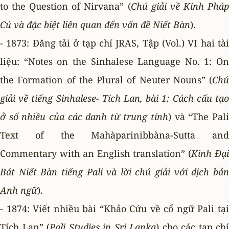
to the Question of Nirvana” (
Chú giải về Kinh Phá
Cú và đặc biệt liên quan đến vấn đề Niết Bàn
).
- 1873: Ðăng tải ở tạp chí JRAS, Tập (Vol.) VI hai tài
liệu: “Notes on the Sinhalese Language No. 1: On
the Formation of the Plural of Neuter Nouns” (
Chú
giải về tiếng Sinhalese- Tích Lan, bài 1: Cách cấu tạo
ở số nhiều của các danh từ trung tính
) và “The Pal
Text of the Mahàparinibbàna-Sutta and
Commentary with an English translation” (
Kinh Ðại
Bát Niết Bàn tiếng Pali và lời chú giải với dịch bản
Anh ngữ
).
- 1874: Viết nhiều bài “Khảo Cứu về cổ ngữ Pali tại
Tích Lan” (
Pali Studies in Sri Lanka
) cho các tạp chí