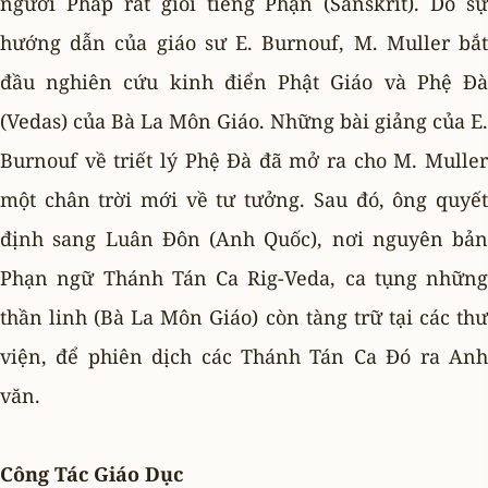
người Pháp rất giỏi tiếng Phạn (Sanskrit). Do sự
hướng dẫn của giáo sư E. Burnouf, M. Muller bắt
đầu nghiên cứu kinh điển Phật Giáo và Phệ Ðà
(Vedas) của Bà La Môn Giáo. Những bài giảng của E.
Burnouf về triết lý Phệ Ðà đã mở ra cho M. Muller
một chân trời mới về tư tưởng. Sau đó, ông quyết
định sang Luân Ðôn (Anh Quốc), nơi nguyên bản
Phạn ngữ Thánh Tán Ca Rig-Veda, ca tụng những
thần linh (Bà La Môn Giáo) còn tàng trữ tại các thư
viện, để phiên dịch các Thánh Tán Ca Ðó ra Anh
văn.
Công Tác Giáo Dục