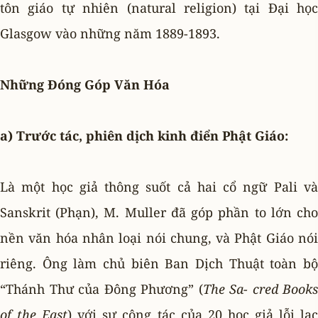
tôn giáo tự nhiên (natural religion) tại Ðại học
Glasgow vào những năm 1889-1893.
Những Ðóng Góp Văn Hóa
a) Trước tác, phiên dịch kinh điển Phật Giáo:
Là một học giả thông suốt cả hai cổ ngữ Pali và
Sanskrit (Phạn), M. Muller đã góp phần to lớn cho
nền văn hóa nhân loại nói chung, và Phật Giáo nói
riêng. Ông làm chủ biên Ban Dịch Thuật toàn bộ
“Thánh Thư của Ðông Phương” (
The Sa- cred Books
of the East
) với sự cộng tác của 20 học giả lỗi lạ