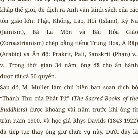
khắp thế giới, để dịch ra Anh văn kinh sách của các
tôn giáo lớn: Phật, Khổng, Lão, Hồi (Islam), Kỳ Na
(Jainism), Bà La Môn và Bái Hỏa Giáo
(Zoroastrianism) chép bằng tiếng Trung Hoa, Á Rập
(Arabic) và Ấn độ: Prakrit, Pali, Sanskrit (Phạn) v..
v.. Trong thời gian 34 năm, ông đã cho ấn hành
được tất cả 50 quyển.
Sau đó, M. Muller làm chủ biên ban soạn dịch bộ
“Thánh Thư của Phật Tử” (
The Sacred Books of th
Buddhists
) được khoảng vài năm trước khi ông từ
trần năm 1900, và học giả Rhys Davids (1843-1922)
đã tiếp tục thay ông giữ chức vụ này. Dưới đây là