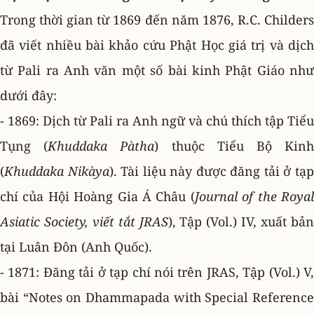
Trong thời gian từ 1869 đến năm 1876, R.C. Childers
đã viết nhiều bài khảo cứu Phật Học giá trị và dịch
từ Pali ra Anh văn một số bài kinh Phật Giáo như
dưới đây:
- 1869: Dịch từ Pali ra Anh ngữ và chú thích tập Tiểu
Tụng (
Khuddaka Pàtha
) thuộc Tiểu Bộ Kin
(
Khuddaka Nikàya
). Tài liệu này được đăng tải ở tạ
chí của Hội Hoàng Gia Á Châu (
Journal of the Roya
Asiatic Society, viết tắt JRAS
), Tập (Vol.) IV, xuất bả
tại Luân Ðôn (Anh Quốc).
- 1871: Ðăng tải ở tạp chí nói trên JRAS, Tập (Vol.) V,
bài “Notes on Dhammapada with Special Reference