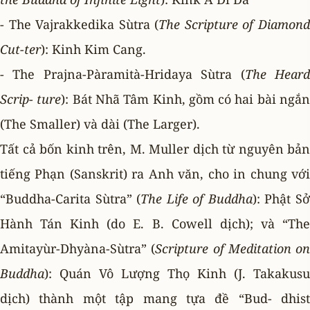
- The Vajrakkedika Sùtra (
The Scripture of Diamon
Cut-ter
): Kinh Kim Cang.
- The Prajna-Pàramità-Hridaya Sùtra (
The Hear
Scrip- ture
): Bát Nhã Tâm Kinh, gồm có hai bài ngắ
(The Smaller) và dài (The Larger).
Tất cả bốn kinh trên, M. Muller dịch từ nguyên bản
tiếng Phạn (Sanskrit) ra Anh văn, cho in chung với
“Buddha-Carita Sùtra” (
The Life of Buddha
): Phật S
Hành Tán Kinh (do E. B. Cowell dịch); và “The
Amitayùr-Dhyàna-Sùtra” (
Scripture of Meditation on
Buddha
): Quán Vô Lượng Thọ Kinh (J. Takakusu
dịch) thành một tập mang tựa đề “Bud- dhist