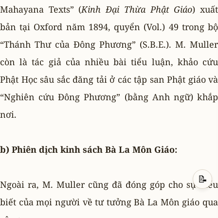
Mahayana Texts” (
Kinh Ðại Thừa Phật Giáo
) xuấ
bản tại Oxford năm 1894, quyển (Vol.) 49 trong bộ
“Thánh Thư của Ðông Phương” (S.B.E.). M. Muller
còn là tác giả của nhiều bài tiểu luận, khảo cứu
Phật Học sâu sắc đăng tải ở các tập san Phật giáo và
“Nghiên cứu Ðông Phương” (bằng Anh ngữ) khắp
nơi.
b) Phiên dịch kinh sách Bà La Môn Giáo:
📝
Ngoài ra, M. Muller cũng đã đóng góp cho sự hiểu
biết của mọi người về tư tưởng Bà La Môn giáo qua