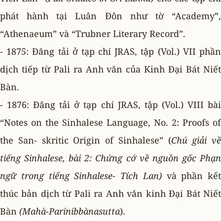
phát hành tại Luân Ðôn như tờ “Academy”,
“Athenaeum” và “Trubner Literary Record”.
- 1875: Ðăng tải ở tạp chí JRAS, tập (Vol.) VII phần
dịch tiếp từ Pali ra Anh văn của Kinh Ðại Bát Niết
Bàn.
- 1876: Ðăng tải ở tạp chí JRAS, tập (Vol.) VIII bài
“Notes on the Sinhalese Language, No. 2: Proofs of
the San- skritic Origin of Sinhalese” (
Chú giải về
tiếng Sinhalese, bài
2: Chứng cớ về nguồn gốc Phạ
ngữ trong tiếng Sinhalese- Tích Lan)
và phần kết
thúc bản dịch từ Pali ra Anh văn kinh Ðại Bát Niết
Bàn
(Mahà-Parinibbànasutta
).