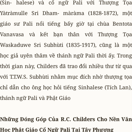
(Sin- halese) và cổ ngữ Pali với Thượng Tọa
Yàtràmulle Sri Dham- màràma (1828-1872), một
giáo sư Pali nổi tiếng bấy giờ tại chùa Bentota
Vanavasa và kết bạn thân với Thượng Tọa
Waskaduwe Sri Subhùti (1835-1917), cũng là một
học giả uyên thâm về thánh ngữ Pali thời ấy. Trong
thời gian này, Childers đã trao đổi nhiều thư từ qua
với T.T.W.S. Subhùti nhằm mục đích nhờ thượng tọa
chỉ dẫn cho ông học hỏi tiếng Sinhalese (Tích Lan),
thánh ngữ Pali và Phật Giáo
Những Ðóng Góp Của R.C. Childers Cho Nền Văn
Học Phật Giáo Cổ Ngữ Pali Tại Tây Phương