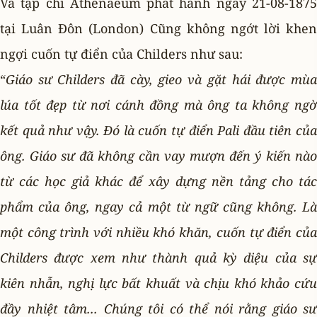
Và tạp chí Athenaeum phát hành ngày 21-08-1875
tại Luân Ðôn (London) Cũng không ngớt lời khen
ngợi cuốn tự điển của Childers như sau:
“
Giáo sư Childers đã cày, gieo và gặt hái được mùa
lúa tốt đẹp từ nơi cánh đồng mà ông ta không ngờ
kết quả như vậy. Ðó là cuốn tự điển Pali đầu tiên của
ông. Giáo sư đã không cần vay mượn đến ý kiến nào
từ các học giả khác để xây dựng nền tảng cho tác
phẩm của ông, ngay cả một từ ngữ cũng không. Là
một công trình với nhiều khó khăn, cuốn tự điển của
Childers được xem như thành quả kỳ diệu của sự
kiên nhẫn, nghị lực bất khuất và chịu khó khảo cứu
đầy nhiệt tâm... Chúng tôi có thể nói rằng giáo sư