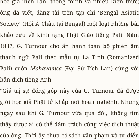
học giả Tích Lan, thông minh và nhiều kiến thức;
ông đã viết, đăng tải trên tạp chí ‘Bengal Asiatic
Society’ (Hội Á Châu tại Bengal) một loạt những bài
khảo cứu về kinh tạng Phật Giáo tiếng Pali. Năm
1837, G. Turnour cho ấn hành toàn bộ phiên âm
thánh ngữ Pali theo mẫu tự La Tinh (Romanized
Pali) cuốn
Mahavamsa
(Ðại Sử Tích Lan) cùng với
bản dịch tiếng Anh.
“Giá trị sự đóng góp này của G. Turnour đã được
giới học giả Phật tử khắp nơi hoan nghênh. Nhưng
ngay sau khi G. Turnour vừa qua đời, không tìm
thấy được ai có thể đảm trách công việc dịch thuật
của ông. Thời ấy chưa có sách văn phạm và tự điển