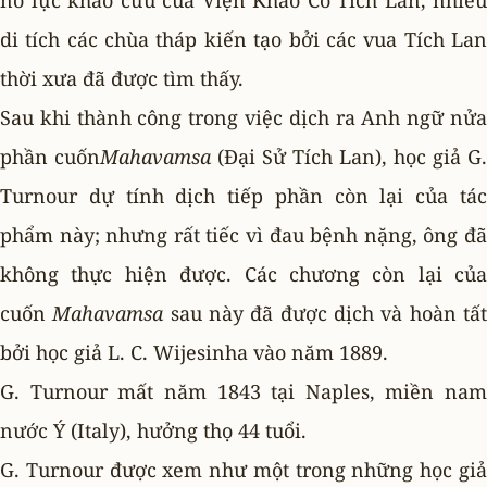
nổ lực khảo cứu của Viện Khảo Cổ Tích Lan, nhiều
di tích các chùa tháp kiến tạo bởi các vua Tích Lan
thời xưa đã được tìm thấy.
Sau khi thành công trong việc dịch ra Anh ngữ nửa
phần cuốn
Mahavamsa
(Ðại Sử Tích Lan), học giả G.
Turnour dự tính dịch tiếp phần còn lại của tác
phẩm này; nhưng rất tiếc vì đau bệnh nặng, ông đã
không thực hiện được. Các chương còn lại của
cuốn
Mahavamsa
sau này đã được dịch và hoàn tấ
bởi học giả L. C. Wijesinha vào năm 1889.
G. Turnour mất năm 1843 tại Naples, miền nam
nước Ý (Italy), hưởng thọ 44 tuổi.
G. Turnour được xem như một trong những học giả