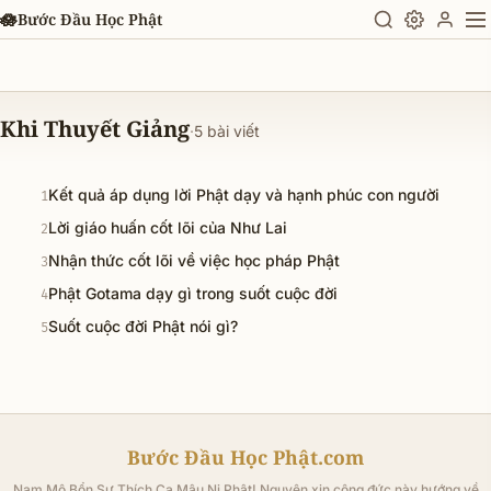
Chuyển đến nội dung chính
🪷
Bước Đầu Học Phật
Khi Thuyết Giảng
·
5 bài viết
Kết quả áp dụng lời Phật dạy và hạnh phúc con người
1
Lời giáo huấn cốt lõi của Như Lai
2
Nhận thức cốt lõi về việc học pháp Phật
3
Phật Gotama dạy gì trong suốt cuộc đời
4
Suốt cuộc đời Phật nói gì?
5
Bước Đầu Học Phật.com
Nam Mô Bổn Sư Thích Ca Mâu Ni Phật! Nguyện xin công đức này hướng về