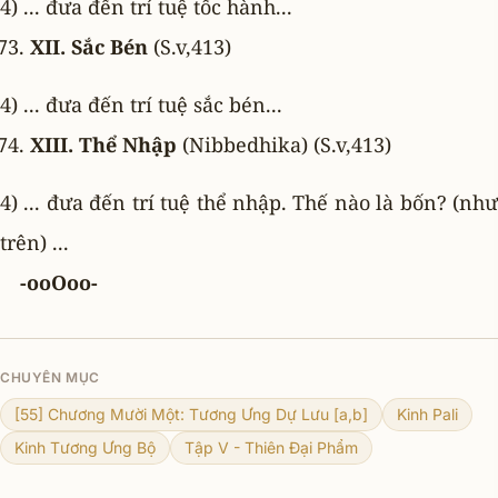
4) ... đưa đến trí tuệ tốc hành...
XII. Sắc Bén
(S.v,413)
4) ... đưa đến trí tuệ sắc bén...
XIII. Thể Nhập
(Nibbedhika) (S.v,413)
4) ... đưa đến trí tuệ thể nhập. Thế nào là bốn? (như
trên) ...
-ooOoo-
CHUYÊN MỤC
[55] Chương Mười Một: Tương Ưng Dự Lưu [a,b]
Kinh Pali
Kinh Tương Ưng Bộ
Tập V - Thiên Ðại Phẩm