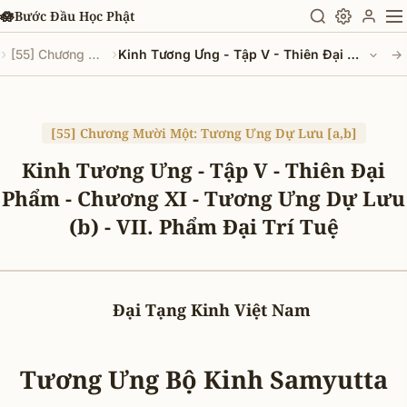
Chuyển đến nội dung chính
🪷
Bước Đầu Học Phật
›
›
[55] Chương Mười Một: Tương Ưng Dự Lưu [a,b]
Kinh Tương Ưng - Tập V - Thiên Ðại Phẩm - Chương XI - Tương Ưng Dự Lưu (b) - VII. Phẩm Ðại Trí Tuệ
→
[55] Chương Mười Một: Tương Ưng Dự Lưu [a,b]
Kinh Tương Ưng - Tập V - Thiên Ðại
Phẩm - Chương XI - Tương Ưng Dự Lưu
(b) - VII. Phẩm Ðại Trí Tuệ
Đại Tạng Kinh Việt Nam
Tương Ưng Bộ Kinh Samyutta