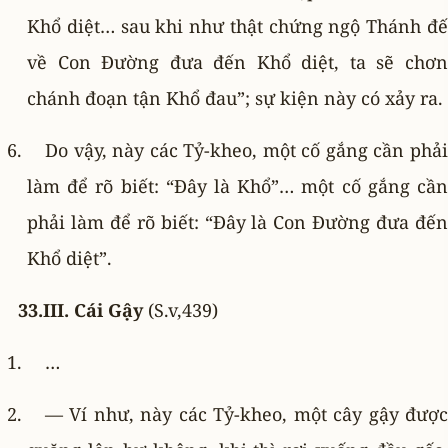
Khổ diệt… sau khi như thật chứng ngộ Thánh đế
về Con Ðường đưa đến Khổ diệt, ta sẽ chơn
chánh đoạn tận Khổ đau”; sự kiện này có xảy ra.
Do vậy, này các Tỷ-kheo, một cố gắng cần phải
làm để rõ biết: “Ðây là Khổ”… một cố gắng cần
phải làm để rõ biết: “Ðây là Con Ðường đưa đến
Khổ diệt”.
33.III. Cái Gậy
(S.v,439)
…
— Ví như, này các Tỷ-kheo, một cây gậy được