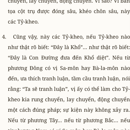
chuyển, lay chuyển, động chuyển. Vì sao? Vì bàn
tọa cột trụ được đóng sâu, khéo chôn sâu, này
các Tỷ-kheo.
Cũng vậy, này các Tỷ-kheo, nếu Tỷ-kheo nào
như thật rõ biết: “Ðây là Khổ”… như thật rõ biết:
“Ðây là Con Ðường đưa đến Khổ diệt”. Nếu từ
phương Ðông có vị Sa-môn hay Bà-la-môn nào
đến, ưa thích tranh luận, tầm cầu tranh luận, nói
rằng: “Ta sẽ tranh luận”, vị ấy có thể làm cho Tỷ-
kheo kia rung chuyển, lay chuyển, động chuyển
một cách đúng pháp; sự kiện này không xảy ra.
Nếu từ phương Tây… nếu từ phương Bắc… nếu