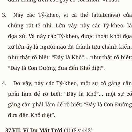
Này các Tỷ-kheo, vì cá thể (attabhàva) của
chúng rất tế nhị. Lớn vậy, này các Tỷ-kheo, là
đọa xứ. Và này các Tỷ-kheo, được thoát khỏi đọa
xứ lớn ấy là người nào đã thành tựu chánh kiến,
như thật rõ biết: “Ðây là Khổ”… như thật rõ biết:
“Ðây là Con Ðường đưa đến Khổ diệt”.
Do vậy, này các Tỷ-kheo, một sự cố gắng cần
phải làm để rõ biết: “Ðây là Khổ”… một sự cố
gắng cần phải làm để rõ biết: “Ðây là Con Ðường
đưa đến Khổ diệt”.
37.VII. Ví Dụ Mặt Trời
(1) (S.v,442)