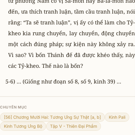
từ phương Nam có vị Sa-môn hay Bà-la-môn nào
đến, ưa thích tranh luận, tầm cầu tranh luận, nói
rằng: “Ta sẽ tranh luận”, vị ấy có thể làm cho Tỷ-
kheo kia rung chuyển, lay chuyển, động chuyển
một cách đúng pháp; sự kiện này không xảy ra.
Vì sao? Vì bốn Thánh đế đã được khéo thấy, này
các Tỷ-kheo. Thế nào là bốn?
5-6) … (Giống như đoạn số 8, số 9, kinh 39) …
CHUYÊN MỤC
[56] Chương Mười Hai: Tương Ưng Sự Thật [a, b]
Kinh Pali
Kinh Tương Ưng Bộ
Tập V - Thiên Ðại Phẩm