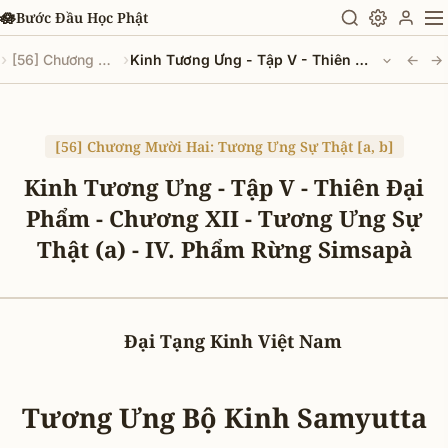
Chuyển đến nội dung chính
🪷
Bước Đầu Học Phật
›
›
[56] Chương Mười Hai: Tương Ưng Sự Thật [a, b]
Kinh Tương Ưng - Tập V - Thiên Ðại Phẩm - Chương XII - Tương Ưng Sự Thật (a) - IV. Phẩm Rừng Simsapà
←
→
[56] Chương Mười Hai: Tương Ưng Sự Thật [a, b]
Kinh Tương Ưng - Tập V - Thiên Ðại
Phẩm - Chương XII - Tương Ưng Sự
Thật (a) - IV. Phẩm Rừng Simsapà
Đại Tạng Kinh Việt Nam
Tương Ưng Bộ Kinh Samyutta