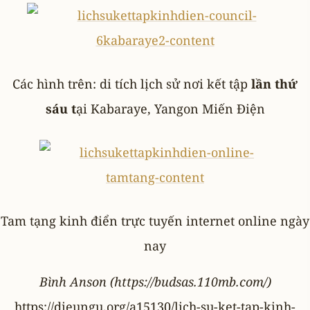
Các hình trên: di tích lịch sử nơi kết tập
lần thứ
sáu t
ại Kabaraye, Yangon Miến Điện
Tam tạng kinh điển trực tuyến internet online ngày
nay
Bình Anson (https://budsas.110mb.com/)
https://dieungu.org/a15130/lich-su-ket-tap-kinh-