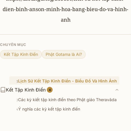
dien-binh-anson-minh-hoa-bang-bieu-do-va-hinh-
anh
CHUYÊN MỤC
Kết Tập Kinh Điển
Phật Gotama là Ai?
Lịch Sử Kết Tập Kinh Điển - Biểu Đồ Và Hình Ảnh
1
Kết Tập Kinh Điển
Lịch sử Kết tập Kinh điển và Truyền giáo
4
2
Các kỳ kiết tập kinh điển theo Phật giáo Theravāda
3
Ý nghĩa các kỳ kết tập kinh điển
4