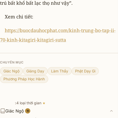
trú bất khổ bất lạc thọ như vậy”.
Xem chi tiết:
https://buocdauhocphat.com/kinh-trung-bo-tap-ii-
70-kinh-kitagiri-kitagiri-sutta
CHUYÊN MỤC
Giác Ngộ
Giảng Dạy
Làm Thầy
Phật Dạy Gì
Phương Pháp Học Hành
4 loại thời gian
★
1
Giác Ngộ
Niết bàn hiện tại là gì?
11
2