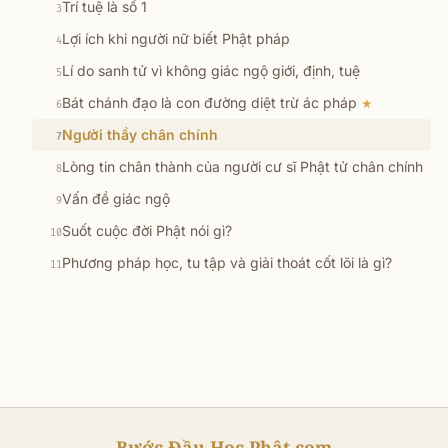
Trí tuệ là số 1
3
Lợi ích khi người nữ biết Phật pháp
4
Lí do sanh tử vì không giác ngộ giới, định, tuệ
5
Bát chánh đạo là con đường diệt trừ ác pháp
★
6
Người thầy chân chính
7
Lòng tin chân thành của người cư sĩ Phật tử chân chính
8
Vấn đề giác ngộ
9
Suốt cuộc đời Phật nói gì?
10
Phương pháp học, tu tập và giải thoát cốt lõi là gì?
11
Bước Đầu Học Phật.com