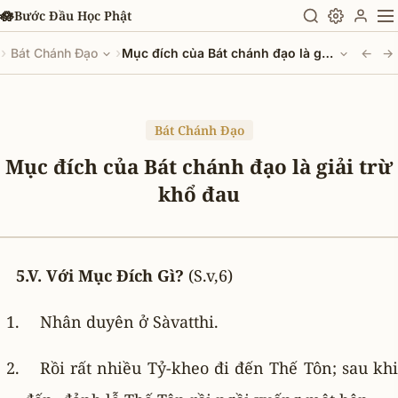
Chuyển đến nội dung chính
🪷
Bước Đầu Học Phật
›
›
Bát Chánh Đạo
Mục đích của Bát chánh đạo là giải trừ khổ đau
←
→
Bát Chánh Đạo
Mục đích của Bát chánh đạo là giải trừ
khổ đau
5.V. Với Mục Ðích Gì?
(S.v,6)
Nhân duyên ở Sàvatthi.
Rồi rất nhiều Tỷ-kheo đi đến Thế Tôn; sau khi