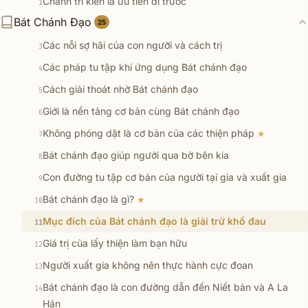
Chánh tri kiến là ưu tiên đi trước
1
Bát Chánh Đạo
Nhận thức con đường tu tập trung đạo
25
2
Các nỗi sợ hãi của con người và cách trị
3
Các pháp tu tập khi ứng dụng Bát chánh đạo
4
Cách giải thoát nhờ Bát chánh đạo
5
Giới là nền tảng cơ bản cùng Bát chánh đạo
6
Không phóng dật là cơ bản của các thiện pháp
★
7
Bát chánh đạo giúp người qua bờ bên kia
8
Con đường tu tập cơ bản của người tại gia và xuất gia
9
Bát chánh đạo là gì?
★
10
Mục đích của Bát chánh đạo là giải trừ khổ đau
11
Giá trị của lấy thiện làm bạn hữu
12
Người xuất gia không nên thực hành cực đoan
13
Bát chánh đạo là con đường dẫn đến Niết bàn và A La
14
Hán