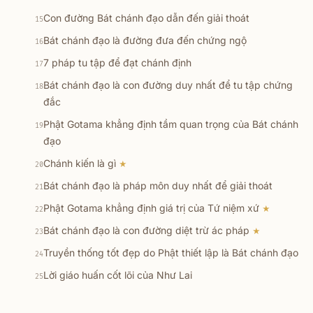
Con đường Bát chánh đạo dẫn đến giải thoát
15
Bát chánh đạo là đường đưa đến chứng ngộ
16
7 pháp tu tập để đạt chánh định
17
Bát chánh đạo là con đường duy nhất để tu tập chứng
18
đắc
Phật Gotama khẳng định tầm quan trọng của Bát chánh
19
đạo
Chánh kiến là gì
★
20
Bát chánh đạo là pháp môn duy nhất để giải thoát
21
Phật Gotama khẳng định giá trị của Tứ niệm xứ
★
22
Bát chánh đạo là con đường diệt trừ ác pháp
★
23
Truyền thống tốt đẹp do Phật thiết lập là Bát chánh đạo
24
Lời giáo huấn cốt lõi của Như Lai
25