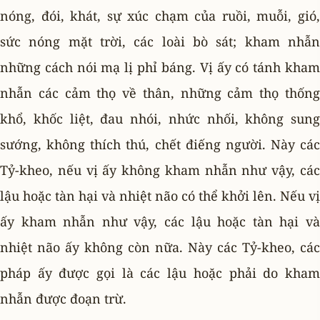
nóng, đói, khát, sự xúc chạm của ruồi, muỗi, gió,
sức nóng mặt trời, các loài bò sát; kham nhẫn
những cách nói mạ lị phỉ báng. Vị ấy có tánh kham
nhẫn các cảm thọ về thân, những cảm thọ thống
khổ, khốc liệt, đau nhói, nhức nhối, không sung
sướng, không thích thú, chết điếng người. Này các
Tỷ-kheo, nếu vị ấy không kham nhẫn như vậy, các
lậu hoặc tàn hại và nhiệt não có thể khởi lên. Nếu vị
ấy kham nhẫn như vậy, các lậu hoặc tàn hại và
nhiệt não ấy không còn nữa. Này các Tỷ-kheo, các
pháp ấy được gọi là các lậu hoặc phải do kham
nhẫn được đoạn trừ.