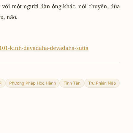
g với một người đàn ông khác, nói chuyện, đùa
u, não.
i-101-kinh-devadaha-devadaha-sutta
ì
Phương Pháp Học Hành
Tinh Tấn
Trừ Phiền Não