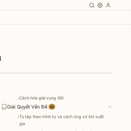
ả
Cách hóa giải xung đột
1
Giải Quyết Vấn Đề
Xử lý các vấn đề khi tu tập
42
★
2
Tu tập theo trình tự và cách ứng xử khi xuất
3
gia