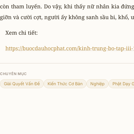
còn tham luyến. Do vậy, khi thấy nữ nhân kia đứn
giỡn và cười cợt, người ấy không sanh sầu bi, khổ, ư
Xem chi tiết:
https://buocdauhocphat.com/kinh-trung-bo-tap-ii
CHUYÊN MỤC
Giải Quyết Vấn Đề
Kiến Thức Cơ Bản
Nghiệp
Phật Dạy G