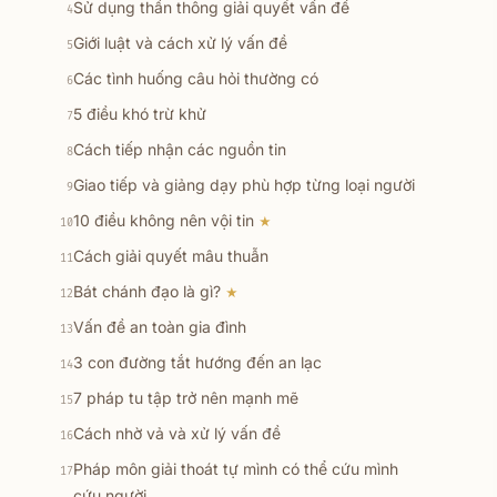
Sử dụng thần thông giải quyết vấn đề
4
Giới luật và cách xử lý vấn đề
5
Các tình huống câu hỏi thường có
6
5 điều khó trừ khử
7
Cách tiếp nhận các nguồn tin
8
Giao tiếp và giảng dạy phù hợp từng loại người
9
10 điều không nên vội tin
★
10
Cách giải quyết mâu thuẫn
11
Bát chánh đạo là gì?
★
12
Vấn đề an toàn gia đình
13
3 con đường tắt hướng đến an lạc
14
7 pháp tu tập trở nên mạnh mẽ
15
Cách nhờ vả và xử lý vấn đề
16
Pháp môn giải thoát tự mình có thể cứu mình
17
cứu người