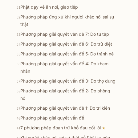
Phật dạy về ăn nói, giao tiếp
31
Phương pháp ứng xử khi người khác nói sai sự
32
thật
Phương pháp giải quyết vấn đề 7: Do tu tập
33
Phương pháp giải quyết vấn đề 6: Do trừ diệt
34
Phương pháp giải quyết vấn đề 5: Do tránh né
35
Phương pháp giải quyết vấn đề 4: Do kham
36
nhẫn
Phương pháp giải quyết vấn đề 3: Do thọ dụng
37
Phương pháp giải quyết vấn đề 2: Do phòng
38
hộ
Phương pháp giải quyết vấn đề 1: Do tri kiến
39
Phương pháp giải quyết vấn đề
40
7 phương pháp đoạn trừ khổ đau cốt lõi
★
41
Khi người khác nói sai sự thật về Phật ta nên