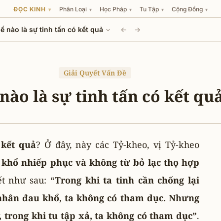
ĐỌC KINH
Phân Loại
Học Pháp
Tu Tập
Cộng Đồng
▾
▾
▾
▾
▾
ế nào là sự tinh tấn có kết quả
←
→
Giải Quyết Vấn Đề
nào là sự tinh tấn có kết qu
 kết quả
? Ở đây, này các Tỷ-kheo, vị Tỷ-kheo
 khổ nhiếp phục và không từ bỏ lạc thọ hợp
ết như sau:
“Trong khi ta tinh cần chống lại
nhân đau khổ, ta không có tham dục. Nhưng
 trong khi tu tập xả, ta không có tham dục”
.