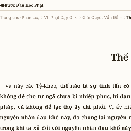
Chuyển đến nội dung chính
🪷
Bước Đầu Học Phật
›
›
›
›
Trang chủ
Phân Loại
VI. Phật Dạy Gì
Giải Quyết Vấn Đề
Th
Thế 
Và này các Tỷ-kheo,
thế nào là sự tinh tấn có
không để cho tự ngã chưa bị nhiếp phục, bị đau
pháp, và không để lạc thọ ấy chi phối.
Vị ấy bi
nguyên nhân đau khổ này, do chống lại nguyên 
trong khi ta xả đối với nguyên nhân đau khổ này,