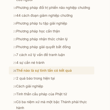
Phương pháp đối trị phiền não nghiệp chướng
18
44 cách đoạn giảm nghiệp chướng
19
Phương pháp tu tập giải nghiệp
20
Phương pháp học cẩn thận
21
Phương pháp nhận thức chân lý
22
Phương pháp giải quyết bất đồng
23
7 cách xử lý vấn đề tranh luận
24
4 sự cần né tránh
25
Thế nào là sự tinh tấn có kết quả
26
2 quả báo trong hiện tại
27
Cách giải nghiệp
28
Tinh thần cầu pháp của Phật tử
29
Có ba niệm xứ mà một bậc Thánh phải thực
30
hành