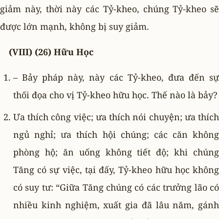
giảm này, thời này các Tỷ-kheo, chúng Tỷ-kheo sẽ
được lớn mạnh, không bị suy giảm.
(VIII) (26) Hữu Học
– Bảy pháp này, này các Tỷ-kheo, đưa đến sự
thối đọa cho vị Tỷ-kheo hữu học. Thế nào là bảy?
Ưa thích công việc; ưa thích nói chuyện; ưa thích
ngủ nghỉ; ưa thích hội chúng; các căn không
phòng hộ; ăn uống không tiết độ; khi chúng
Tăng có sự việc, tại đấy, Tỷ-kheo hữu học không
có suy tư: “Giữa Tăng chúng có các trưởng lão có
nhiều kinh nghiệm, xuất gia đã lâu năm, gánh