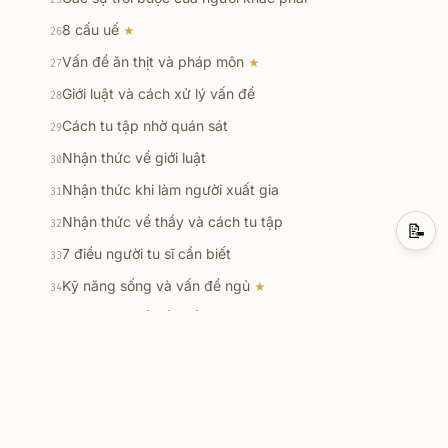
25
8 cấu uế
★
26
Vấn đề ăn thịt và pháp môn
★
27
Giới luật và cách xử lý vấn đề
28
Cách tu tập nhờ quán sát
29
Nhận thức về giới luật
30
Nhận thức khi làm người xuất gia
31
Nhận thức về thầy và cách tu tập
32
📝
7 điều người tu sĩ cần biết
33
Kỹ năng sống và vấn đề ngủ
★
34
Nhận thức về vấn đề dâm dục
★
35
7 loại tưởng cần tu tập
36
Vấn đề về lửa
37
7 pháp giúp Tăng đoàn lớn mạnh
38
6 pháp giúp người không thối đọa