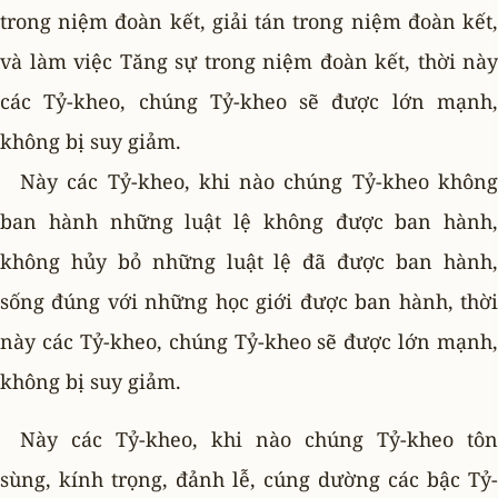
trong niệm đoàn kết, giải tán trong niệm đoàn kết,
và làm việc Tăng sự trong niệm đoàn kết, thời này
các Tỷ-kheo, chúng Tỷ-kheo sẽ được lớn mạnh,
không bị suy giảm.
Này các Tỷ-kheo, khi nào chúng Tỷ-kheo không
ban hành những luật lệ không được ban hành,
không hủy bỏ những luật lệ đã được ban hành,
sống đúng với những học giới được ban hành, thời
này các Tỷ-kheo, chúng Tỷ-kheo sẽ được lớn mạnh,
không bị suy giảm.
Này các Tỷ-kheo, khi nào chúng Tỷ-kheo tôn
sùng, kính trọng, đảnh lễ, cúng dường các bậc Tỷ-