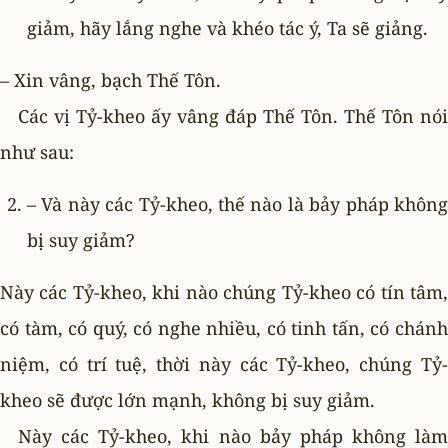
giảm, hãy lắng nghe và khéo tác ý, Ta sẽ giảng.
– Xin vâng, bạch Thế Tôn.
Các vị Tỷ-kheo ấy vâng đáp Thế Tôn. Thế Tôn nói
như sau:
– Và này các Tỷ-kheo, thế nào là bảy pháp không
bị suy giảm?
Này các Tỷ-kheo, khi nào chúng Tỷ-kheo có tín tâm,
có tàm, có quý, có nghe nhiều, có tinh tấn, có chánh
niệm, có trí tuệ, thời này các Tỷ-kheo, chúng Tỷ-
kheo sẽ được lớn mạnh, không bị suy giảm.
Này các Tỷ-kheo, khi nào bảy pháp không làm