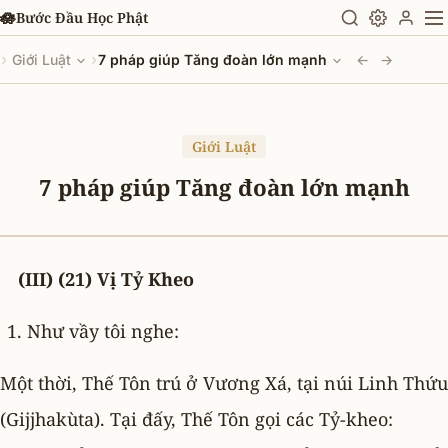
Chuyển đến nội dung chính
🪷
Bước Đầu Học Phật
›
›
Giới Luật
7 pháp giúp Tăng đoàn lớn mạnh
←
→
Giới Luật
7 pháp giúp Tăng đoàn lớn mạnh
(III) (21) Vị Tỷ Kheo
Như vầy tôi nghe:
Một thời, Thế Tôn trú ở Vương Xá, tại núi Linh Thứu
(Gijjhakùta). Tại đấy, Thế Tôn gọi các Tỷ-kheo: