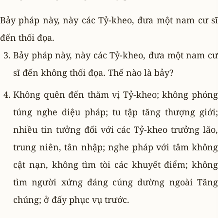
Bảy pháp này, này các Tỷ-kheo, đưa một nam cư sĩ
đến thối đọa.
Bảy pháp này, này các Tỷ-kheo, đưa một nam cư
sĩ đến không thối đọa. Thế nào là bảy?
Không quên đến thăm vị Tỷ-kheo; không phóng
túng nghe diệu pháp; tu tập tăng thượng giới;
nhiều tin tưởng đối với các Tỷ-kheo trưởng lão,
trung niên, tân nhập; nghe pháp với tâm không
cật nạn, không tìm tòi các khuyết điểm; không
tìm người xứng đáng cúng dường ngoài Tăng
chúng; ở đấy phục vụ trước.