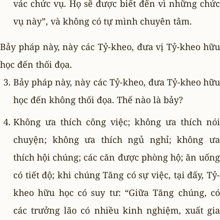
vác chức vụ. Họ sẽ được biết đến vì những chức
vụ này”, và không có tự mình chuyên tâm.
Bảy pháp này, này các Tỷ-kheo, đưa vị Tỷ-kheo hữu
học đến thối đọa.
Bảy pháp này, này các Tỷ-kheo, đưa Tỷ-kheo hữu
học đến không thối đọa. Thế nào là bảy?
Không ưa thích công việc; không ưa thích nói
chuyện; không ưa thích ngủ nghỉ; không ưa
thích hội chúng; các căn được phòng hộ; ăn uống
có tiết độ; khi chúng Tăng có sự việc, tại đấy, Tỷ-
kheo hữu học có suy tư: “Giữa Tăng chúng, có
các trưởng lão có nhiều kinh nghiệm, xuất gia