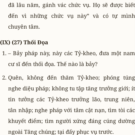
đã lâu năm, gánh vác chức vụ. Họ sẽ được biết
đến vì những chức vụ này” và có tự mình
chuyên tâm.
(IX) (27) Thối Ðọa
– Bảy pháp này, này các Tỷ-kheo, đưa một nam
cư sĩ đến thối đọa. Thế nào là bảy?
Quên, không đến thăm Tỷ-kheo; phóng túng
nghe diệu pháp; không tu tập tăng trưởng giới; ít
tin tưởng các Tỷ-kheo trưởng lão, trung niên,
tân nhập; nghe pháp với tâm cật nạn, tìm tòi các
khuyết điểm; tìm người xứng đáng cúng dường
ngoài Tăng chúng; tại đấy phục vụ trước.