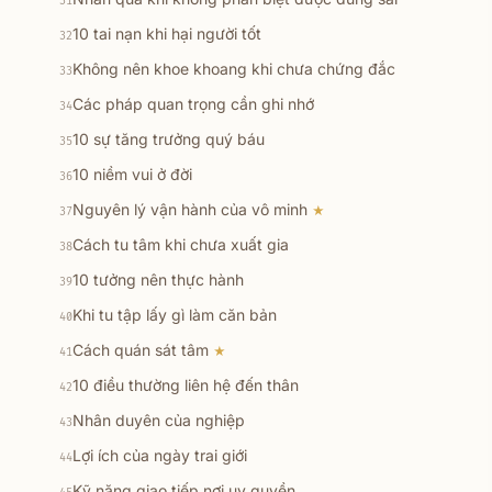
31
10 tai nạn khi hại người tốt
32
Không nên khoe khoang khi chưa chứng đắc
33
Các pháp quan trọng cần ghi nhớ
34
10 sự tăng trưởng quý báu
35
10 niềm vui ở đời
36
Nguyên lý vận hành của vô minh
★
37
Cách tu tâm khi chưa xuất gia
38
10 tưởng nên thực hành
39
Khi tu tập lấy gì làm căn bản
40
Cách quán sát tâm
★
41
10 điều thường liên hệ đến thân
42
Nhân duyên của nghiệp
43
Lợi ích của ngày trai giới
44
Kỹ năng giao tiếp nơi uy quyền