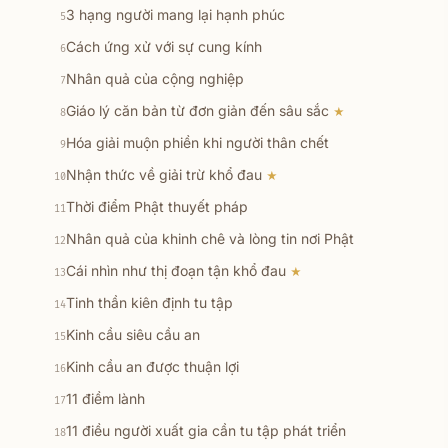
3 hạng người mang lại hạnh phúc
5
Cách ứng xử với sự cung kính
6
Nhân quả của cộng nghiệp
7
Giáo lý căn bản từ đơn giản đến sâu sắc
★
8
Hóa giải muộn phiền khi người thân chết
9
Nhận thức về giải trừ khổ đau
★
10
Thời điểm Phật thuyết pháp
11
Nhân quả của khinh chê và lòng tin nơi Phật
12
Cái nhìn như thị đoạn tận khổ đau
★
13
Tinh thần kiên định tu tập
14
Kinh cầu siêu cầu an
15
Kinh cầu an được thuận lợi
16
11 điềm lành
17
11 điều người xuất gia cần tu tập phát triển
18