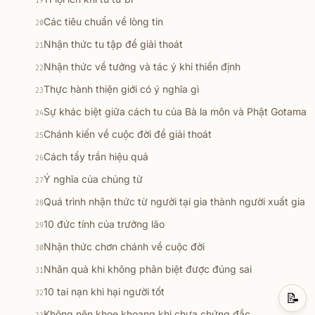
19
Các tiêu chuẩn về lòng tin
20
Nhận thức tu tập để giải thoát
21
Nhận thức về tưởng và tác ý khi thiền định
22
Thực hành thiện giới có ý nghĩa gì
23
Sự khác biệt giữa cách tu của Bà la môn và Phật Gotama
24
Chánh kiến về cuộc đời để giải thoát
25
Cách tẩy trần hiệu quả
26
Ý nghĩa của chủng tử
27
Quá trình nhận thức từ người tại gia thành người xuất gia
28
10 đức tính của trưởng lão
29
Nhận thức chơn chánh về cuộc đời
30
Nhân quả khi không phân biệt được đúng sai
31
10 tai nạn khi hại người tốt
32
📝
Không nên khoe khoang khi chưa chứng đắc