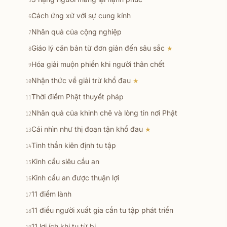
5
Cách ứng xử với sự cung kính
6
Nhân quả của cộng nghiệp
7
Giáo lý căn bản từ đơn giản đến sâu sắc
★
8
Hóa giải muộn phiền khi người thân chết
9
Nhận thức về giải trừ khổ đau
★
10
Thời điểm Phật thuyết pháp
11
Nhân quả của khinh chê và lòng tin nơi Phật
12
Cái nhìn như thị đoạn tận khổ đau
★
13
Tinh thần kiên định tu tập
14
Kinh cầu siêu cầu an
15
Kinh cầu an được thuận lợi
16
11 điềm lành
17
11 điều người xuất gia cần tu tập phát triển
18
11 lợi ích khi tu từ bi