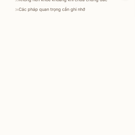
33
Các pháp quan trọng cần ghi nhớ
34
10 sự tăng trưởng quý báu
35
10 niềm vui ở đời
36
Nguyên lý vận hành của vô minh
★
37
Cách tu tâm khi chưa xuất gia
38
10 tưởng nên thực hành
39
Khi tu tập lấy gì làm căn bản
40
Cách quán sát tâm
★
41
10 điều thường liên hệ đến thân
42
Nhân duyên của nghiệp
43
Lợi ích của ngày trai giới
44
Kỹ năng giao tiếp nơi uy quyền
45
Nhận thức sự phức tạp của các cõi giới
46
Những câu hỏi lớn