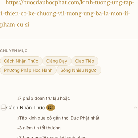
https://buocdauhocphat.com/kinh-tuong-ung-tap-
1-thien-co-ke-chuong-vii-tuong-ung-ba-la-mon-ii-
pham-cu-si
CHUYÊN MỤC
Cách Nhận Thức
Giảng Dạy
Giao Tiếp
Phương Pháp Học Hành
Sống Nhiều Người
7 pháp đoạn trừ lậu hoặc
1
Cách Nhận Thức
Nhận thức về đời sống và cách tu tập
524
2
Tập kinh xưa cổ gần thời Đức Phật nhất
3
3 niềm tin tối thượng
4
3 hạng người mang lại hạnh phúc