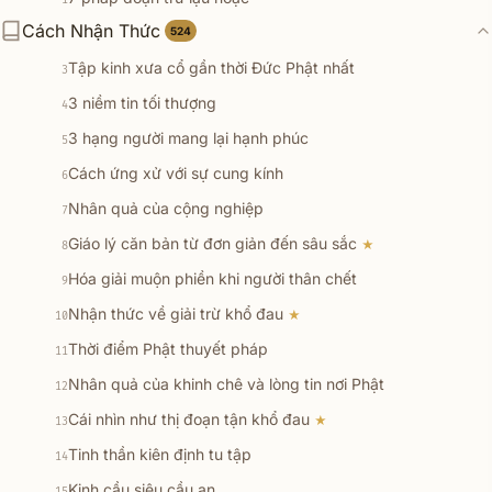
1
Cách Nhận Thức
Nhận thức về đời sống và cách tu tập
524
2
Tập kinh xưa cổ gần thời Đức Phật nhất
3
3 niềm tin tối thượng
4
3 hạng người mang lại hạnh phúc
5
Cách ứng xử với sự cung kính
6
Nhân quả của cộng nghiệp
7
Giáo lý căn bản từ đơn giản đến sâu sắc
★
8
Hóa giải muộn phiền khi người thân chết
9
Nhận thức về giải trừ khổ đau
★
10
Thời điểm Phật thuyết pháp
11
Nhân quả của khinh chê và lòng tin nơi Phật
12
Cái nhìn như thị đoạn tận khổ đau
★
13
Tinh thần kiên định tu tập
14
Kinh cầu siêu cầu an