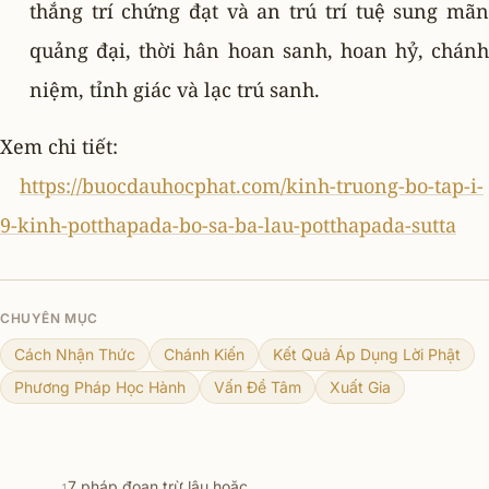
thắng trí chứng đạt và an trú trí tuệ sung mãn
quảng đại, thời hân hoan sanh, hoan hỷ, chánh
niệm, tỉnh giác và lạc trú sanh.
Xem chi tiết:
https://buocdauhocphat.com/kinh-truong-bo-tap-i-
9-kinh-potthapada-bo-sa-ba-lau-potthapada-sutta
CHUYÊN MỤC
Cách Nhận Thức
Chánh Kiến
Kết Quả Áp Dụng Lời Phật
Phương Pháp Học Hành
Vấn Đề Tâm
Xuất Gia
7 pháp đoạn trừ lậu hoặc