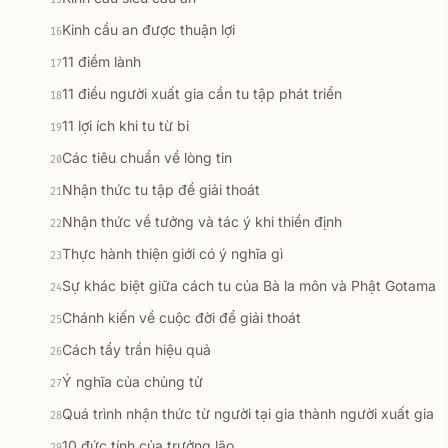
15
Kinh cầu an được thuận lợi
16
11 điềm lành
17
11 điều người xuất gia cần tu tập phát triển
18
11 lợi ích khi tu từ bi
19
Các tiêu chuẩn về lòng tin
20
Nhận thức tu tập để giải thoát
21
Nhận thức về tưởng và tác ý khi thiền định
22
Thực hành thiện giới có ý nghĩa gì
23
Sự khác biệt giữa cách tu của Bà la môn và Phật Gotama
24
Chánh kiến về cuộc đời để giải thoát
25
Cách tẩy trần hiệu quả
26
Ý nghĩa của chủng tử
27
Quá trình nhận thức từ người tại gia thành người xuất gia
28
10 đức tính của trưởng lão