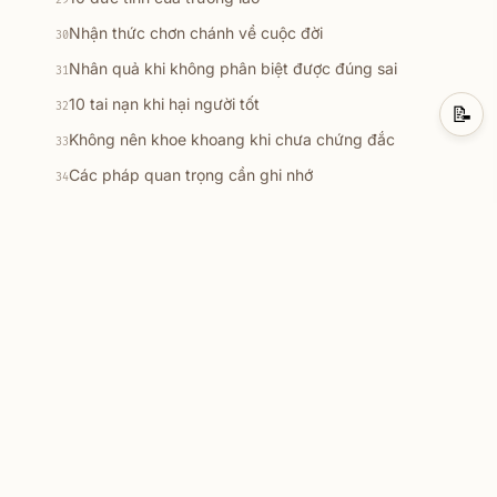
29
Nhận thức chơn chánh về cuộc đời
30
Nhân quả khi không phân biệt được đúng sai
31
10 tai nạn khi hại người tốt
32
📝
Không nên khoe khoang khi chưa chứng đắc
33
Các pháp quan trọng cần ghi nhớ
34
10 sự tăng trưởng quý báu
35
10 niềm vui ở đời
36
Nguyên lý vận hành của vô minh
★
37
Cách tu tâm khi chưa xuất gia
38
10 tưởng nên thực hành
39
Khi tu tập lấy gì làm căn bản
40
Cách quán sát tâm
★
41
10 điều thường liên hệ đến thân
42
Nhân duyên của nghiệp