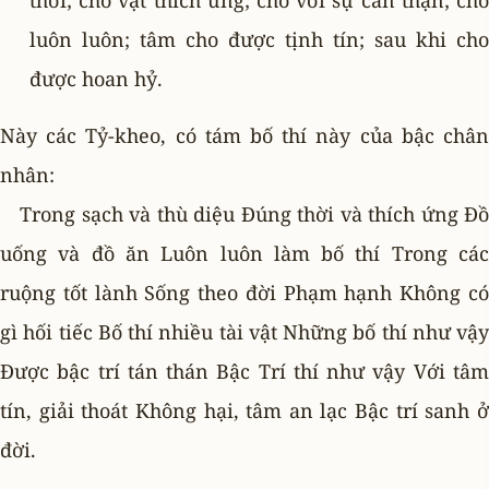
thời; cho vật thích ứng; cho với sự cẩn thận; cho
luôn luôn; tâm cho được tịnh tín; sau khi cho
được hoan hỷ.
Này các Tỷ-kheo, có tám bố thí này của bậc chân
nhân:
Trong sạch và thù diệu Ðúng thời và thích ứng Ðồ
uống và đồ ăn Luôn luôn làm bố thí Trong các
ruộng tốt lành Sống theo đời Phạm hạnh Không có
gì hối tiếc Bố thí nhiều tài vật Những bố thí như vậy
Ðược bậc trí tán thán Bậc Trí thí như vậy Với tâm
tín, giải thoát Không hại, tâm an lạc Bậc trí sanh ở
đời.