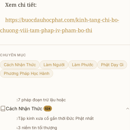
Xem chi tiết:
https://buocdauhocphat.com/kinh-tang-chi-bo-
chuong-viii-tam-phap-iv-pham-bo-thi
CHUYÊN MỤC
Cách Nhận Thức
Làm Người
Làm Phước
Phật Dạy Gì
Phương Pháp Học Hành
7 pháp đoạn trừ lậu hoặc
1
Cách Nhận Thức
Nhận thức về đời sống và cách tu tập
524
2
Tập kinh xưa cổ gần thời Đức Phật nhất
3
3 niềm tin tối thượng
4