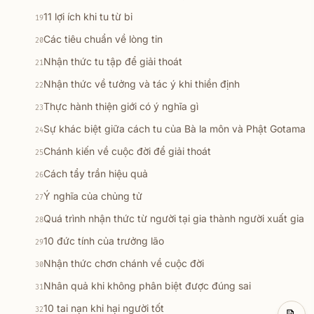
11 lợi ích khi tu từ bi
19
Các tiêu chuẩn về lòng tin
20
Nhận thức tu tập để giải thoát
21
Nhận thức về tưởng và tác ý khi thiền định
22
Thực hành thiện giới có ý nghĩa gì
23
Sự khác biệt giữa cách tu của Bà la môn và Phật Gotama
24
Chánh kiến về cuộc đời để giải thoát
25
Cách tẩy trần hiệu quả
26
Ý nghĩa của chủng tử
27
Quá trình nhận thức từ người tại gia thành người xuất gia
28
10 đức tính của trưởng lão
29
Nhận thức chơn chánh về cuộc đời
30
Nhân quả khi không phân biệt được đúng sai
31
10 tai nạn khi hại người tốt
32