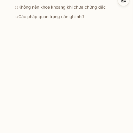
📝
Không nên khoe khoang khi chưa chứng đắc
33
Các pháp quan trọng cần ghi nhớ
34
10 sự tăng trưởng quý báu
35
10 niềm vui ở đời
36
Nguyên lý vận hành của vô minh
★
37
Cách tu tâm khi chưa xuất gia
38
10 tưởng nên thực hành
39
Khi tu tập lấy gì làm căn bản
40
Cách quán sát tâm
★
41
10 điều thường liên hệ đến thân
42
Nhân duyên của nghiệp
43
Lợi ích của ngày trai giới
44
Kỹ năng giao tiếp nơi uy quyền
45
Nhận thức sự phức tạp của các cõi giới
46