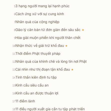
3 hạng người mang lại hạnh phúc
5
Cách ứng xử với sự cung kính
6
Nhân quả của cộng nghiệp
7
Giáo lý căn bản từ đơn giản đến sâu sắc
★
8
Hóa giải muộn phiền khi người thân chết
9
Nhận thức về giải trừ khổ đau
★
10
Thời điểm Phật thuyết pháp
11
Nhân quả của khinh chê và lòng tin nơi Phật
12
Cái nhìn như thị đoạn tận khổ đau
★
13
Tinh thần kiên định tu tập
14
Kinh cầu siêu cầu an
15
Kinh cầu an được thuận lợi
16
11 điềm lành
17
11 điều người xuất gia cần tu tập phát triển
18