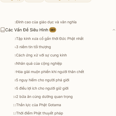
Đỉnh cao của giáo dục và văn nghĩa
1
Các Vấn Đề Siêu Hình
7 pháp đoạn trừ lậu hoặc
561
2
Tập kinh xưa cổ gần thời Đức Phật nhất
3
3 niềm tin tối thượng
4
Cách ứng xử với sự cung kính
5
Nhân quả của cộng nghiệp
6
Hóa giải muộn phiền khi người thân chết
7
5 nguy hiểm cho người phá giới
8
5 điều lợi ích cho người giữ giới
9
2 bữa ăn cúng dường quan trọng
10
Thần lực của Phật Gotama
11
Thời điểm Phật thuyết pháp
12