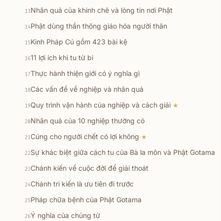
Nhân quả của khinh chê và lòng tin nơi Phật
13
Phật dùng thần thông giáo hóa người thân
14
Kinh Pháp Cú gồm 423 bài kệ
15
11 lợi ích khi tu từ bi
16
Thực hành thiện giới có ý nghĩa gì
17
Các vấn đề về nghiệp và nhân quả
18
Quy trình vận hành của nghiệp và cách giải
★
19
Nhân quả của 10 nghiệp thường có
20
Cúng cho người chết có lợi không
★
21
Sự khác biệt giữa cách tu của Bà la môn và Phật Gotama
22
Chánh kiến về cuộc đời để giải thoát
23
Chánh tri kiến là ưu tiên đi trước
24
Pháp chữa bệnh của Phật Gotama
25
Ý nghĩa của chủng tử
26