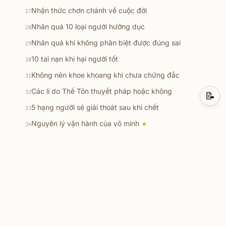
Nhận thức chơn chánh về cuộc đời
27
Nhân quả 10 loại người hưởng dục
28
Nhân quả khi không phân biệt được đúng sai
29
10 tai nạn khi hại người tốt
30
Không nên khoe khoang khi chưa chứng đắc
31
Các lí do Thế Tôn thuyết pháp hoặc không
32
📝
5 hạng người sẽ giải thoát sau khi chết
33
Nguyên lý vận hành của vô minh
★
34
Khi tu tập lấy gì làm căn bản
35
Những câu hỏi lớn
★
36
Vấn đề tưởng và thần thông
37
Các diễn biến khi thiền chứng
★
38
Niết bàn là LẠC
39
9 nơi cư trú của loài hữu tình
40