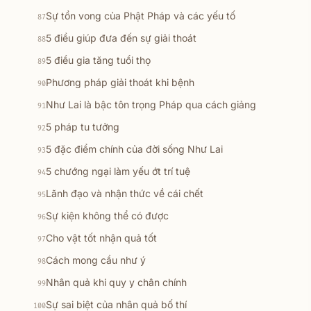
Sự tồn vong của Phật Pháp và các yếu tố
87
5 điều giúp đưa đến sự giải thoát
88
5 điều gia tăng tuổi thọ
89
Phương pháp giải thoát khi bệnh
90
Như Lai là bậc tôn trọng Pháp qua cách giảng
91
5 pháp tu tưởng
92
5 đặc điểm chính của đời sống Như Lai
93
5 chướng ngại làm yếu ớt trí tuệ
94
Lãnh đạo và nhận thức về cái chết
95
Sự kiện không thể có được
96
Cho vật tốt nhận quả tốt
97
Cách mong cầu như ý
98
Nhân quả khi quy y chân chính
99
Sự sai biệt của nhân quả bố thí
100