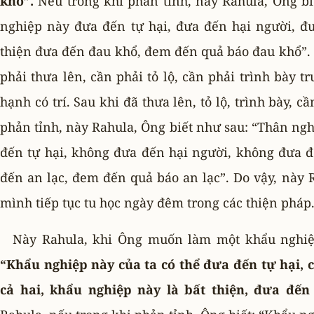
khổ”.
Nếu trong khi phản tỉnh, này Rahula, Ông bi
nghiệp này đưa đến tự hại, đưa đến hại người, đư
thiện đưa đến đau khổ, đem đến quả báo đau khổ”.
phải thưa lên, cần phải tỏ lộ, cần phải trình bày t
hạnh có trí. Sau khi đã thưa lên, tỏ lộ, trình bày, 
phản tỉnh, này Rahula, Ông biết như sau: “Thân ng
đến tự hại, không đưa đến hại người, không đưa đế
đến an lạc, đem đến quả báo an lạc”. Do vậy, này 
mình tiếp tục tu học ngày đêm trong các thiện pháp
Này Rahula, khi Ông muốn làm một khẩu nghiệp
“Khẩu nghiệp này của ta có thể đưa đến tự hại, 
cả hai, khẩu nghiệp này là bất thiện, đưa đế