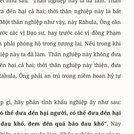
ết như sau: “Thân nghiệp này ta đã làm. Thân
a đến hại cả hai; thời thân nghiệp này là bất
 Một thân nghiệp như vậy, này Rahula, Ông cần
rước các vị Ðạo sư, hay trước các vị đồng Phạm
cần phải phòng hộ trong tương lai. Nếu trong khi
hiệp này ta đã làm. Thân nghiệp này không đưa
n hại cả hai; thời thân nghiệp này thiện, đưa
Rahula, Ông phải an trú trong niềm hoan hỷ tự
.
 gì, hãy phản tỉnh khẩu nghiệp ấy như sau:
có thể đưa đến hại người, có thể đưa đến hại
n đau khổ, đem đến quả báo đau khổ”.
Này