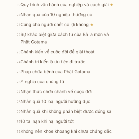
Quy trình vận hành của nghiệp và cách giải
★
19
Nhân quả của 10 nghiệp thường có
20
Cúng cho người chết có lợi không
★
21
Sự khác biệt giữa cách tu của Bà la môn và
22
Phật Gotama
Chánh kiến về cuộc đời để giải thoát
23
Chánh tri kiến là ưu tiên đi trước
24
Pháp chữa bệnh của Phật Gotama
25
Ý nghĩa của chủng tử
26
Nhận thức chơn chánh về cuộc đời
27
Nhân quả 10 loại người hưởng dục
28
Nhân quả khi không phân biệt được đúng sai
29
10 tai nạn khi hại người tốt
30
Không nên khoe khoang khi chưa chứng đắc
31