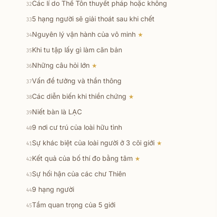
Các lí do Thế Tôn thuyết pháp hoặc không
32
5 hạng người sẽ giải thoát sau khi chết
33
Nguyên lý vận hành của vô minh
★
34
Khi tu tập lấy gì làm căn bản
35
Những câu hỏi lớn
★
36
Vấn đề tưởng và thần thông
37
Các diễn biến khi thiền chứng
★
38
Niết bàn là LẠC
39
9 nơi cư trú của loài hữu tình
40
Sự khác biệt của loài người ở 3 cõi giới
★
41
Kết quả của bố thí đo bằng tâm
★
42
Sự hối hận của các chư Thiên
43
9 hạng người
44
Tầm quan trọng của 5 giới
45