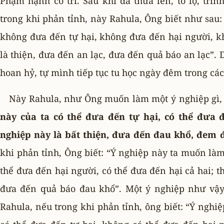
Phạm hạnh có trí. Sau khi đã thưa lên, tỏ lộ, trì
trong khi phản tỉnh, này Rahula, Ông biết như sau
không đưa đến tự hại, không đưa đến hại người, k
là thiện, đưa đến an lạc, đưa đến quả báo an lạc”. 
hoan hỷ, tự mình tiếp tục tu học ngày đêm trong các
Này Rahula, như Ông muốn làm một ý nghiệp gì, 
này của ta có thể đưa đến tự hại, có thể đưa đ
nghiệp này là bất thiện, đưa đến đau khổ, đem 
khi phản tỉnh, Ông biết: “Ý nghiệp này ta muốn làm.
thể đưa đến hại người, có thể đưa đến hại cả hai; t
đưa đến quả báo đau khổ”. Một ý nghiệp như vậy
Rahula, nếu trong khi phản tỉnh, ông biết: “Ý ngh