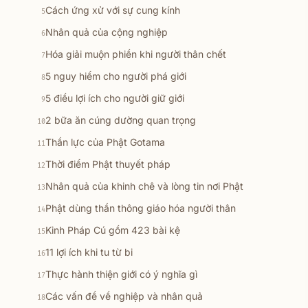
Cách ứng xử với sự cung kính
5
Nhân quả của cộng nghiệp
6
Hóa giải muộn phiền khi người thân chết
7
5 nguy hiểm cho người phá giới
8
5 điều lợi ích cho người giữ giới
9
2 bữa ăn cúng dường quan trọng
10
Thần lực của Phật Gotama
11
Thời điểm Phật thuyết pháp
12
Nhân quả của khinh chê và lòng tin nơi Phật
13
Phật dùng thần thông giáo hóa người thân
14
Kinh Pháp Cú gồm 423 bài kệ
15
11 lợi ích khi tu từ bi
16
Thực hành thiện giới có ý nghĩa gì
17
Các vấn đề về nghiệp và nhân quả
18