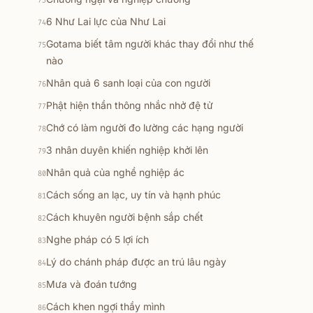
73
6 Như Lai lực của Như Lai
74
Gotama biết tâm người khác thay đổi như thế
75
nào
Nhân quả 6 sanh loại của con người
76
Phật hiện thần thông nhắc nhở đệ tử
77
Chớ có làm người đo lường các hạng người
78
3 nhân duyên khiến nghiệp khởi lên
79
Nhân quả của nghề nghiệp ác
80
Cách sống an lạc, uy tín và hạnh phúc
81
Cách khuyên người bệnh sắp chết
82
Nghe pháp có 5 lợi ích
83
Lý do chánh pháp được an trú lâu ngày
84
Mưa và đoán tướng
85
Cách khen ngợi thầy mình
86