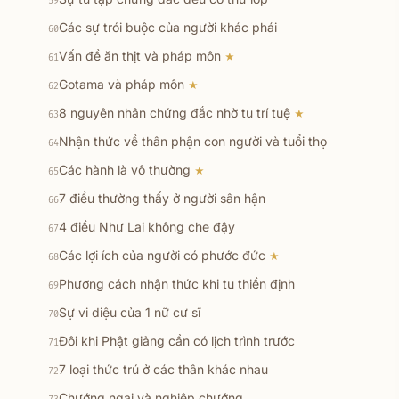
59
Các sự trói buộc của người khác phái
60
Vấn đề ăn thịt và pháp môn
★
61
Gotama và pháp môn
★
62
8 nguyên nhân chứng đắc nhờ tu trí tuệ
★
63
Nhận thức về thân phận con người và tuổi thọ
64
Các hành là vô thường
★
65
7 điều thường thấy ở người sân hận
66
4 điều Như Lai không che đậy
67
Các lợi ích của người có phước đức
★
68
Phương cách nhận thức khi tu thiền định
69
Sự vi diệu của 1 nữ cư sĩ
70
Đôi khi Phật giảng cần có lịch trình trước
71
7 loại thức trú ở các thân khác nhau
72
Chướng ngại và nghiệp chướng