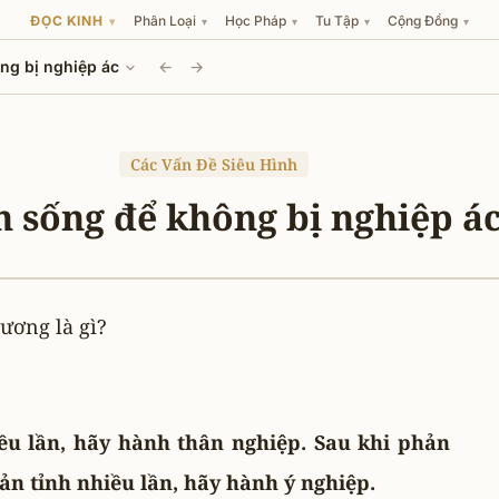
ĐỌC KINH
Phân Loại
Học Pháp
Tu Tập
Cộng Đồng
▾
▾
▾
▾
▾
ng bị nghiệp ác
←
→
Các Vấn Đề Siêu Hình
h sống để không bị nghiệp á
ương là gì?
ều lần, hãy hành thân nghiệp. Sau khi phản
ản tỉnh nhiều lần, hãy hành ý nghiệp.