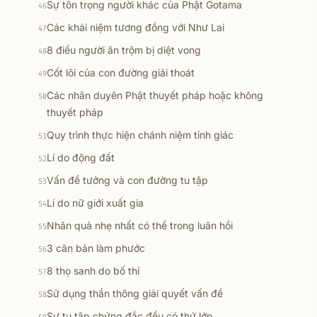
Sự tôn trọng người khác của Phật Gotama
46
Các khái niệm tương đồng với Như Lai
47
8 điều người ăn trộm bị diệt vong
48
Cốt lõi của con đường giải thoát
49
Các nhân duyên Phật thuyết pháp hoặc không
50
thuyết pháp
Quy trình thực hiện chánh niệm tỉnh giác
51
Lí do động đất
52
Vấn đề tưởng và con đường tu tập
53
Lí do nữ giới xuất gia
54
Nhân quả nhẹ nhất có thể trong luân hồi
55
3 căn bản làm phước
56
8 thọ sanh do bố thí
57
Sử dụng thần thông giải quyết vấn đề
58
Sự tu tập chứng đắc đều có thứ lớp