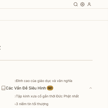
c
Đỉnh cao của giáo dục và văn nghĩa
1
Các Vấn Đề Siêu Hình
7 pháp đoạn trừ lậu hoặc
561
2
Tập kinh xưa cổ gần thời Đức Phật nhất
3
3 niềm tin tối thượng
4