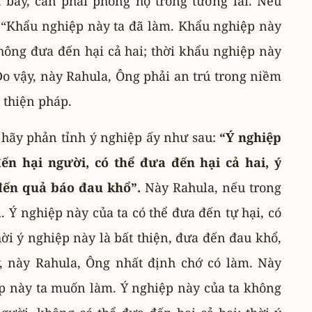
nh bày, cần phải phòng hộ trong tương lai. Nếu
: “Khẩu nghiệp này ta đã làm. Khẩu nghiệp này
hông đưa đến hại cả hai; thời khẩu nghiệp này
Do vậy, này Rahula, Ông phải an trú trong niềm
 thiện pháp.
hãy phản tỉnh ý nghiệp ấy như sau:
“Ý nghiệp
ến hại người, có thể đưa đến hại cả hai, ý
đến quả báo đau khổ”.
Này Rahula, nếu trong
 Ý nghiệp này của ta có thể đưa đến tự hại, có
hời ý nghiệp này là bất thiện, đưa đến đau khổ,
, này Rahula, Ông nhất định chớ có làm. Này
iệp này ta muốn làm. Ý nghiệp này của ta không