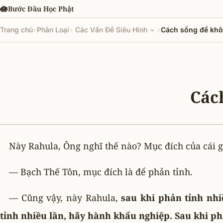
Chuyển đến nội dung chính
🪷
Bước Đầu Học Phật
›
›
›
Trang chủ
Phân Loại
Các Vấn Đề Siêu Hình
Cách sống để khô
Các
Này Rahula, Ông nghĩ thế nào? Mục đích của cái g
— Bạch Thế Tôn, mục đích là để phản tỉnh.
— Cũng vậy, này Rahula,
sau khi phản tỉnh nhi
tỉnh nhiều lần, hãy hành khẩu nghiệp. Sau khi ph