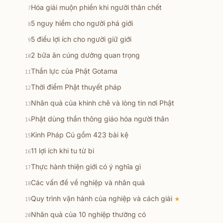
Hóa giải muộn phiền khi người thân chết
7
5 nguy hiểm cho người phá giới
8
5 điều lợi ích cho người giữ giới
9
2 bữa ăn cúng dường quan trọng
10
Thần lực của Phật Gotama
11
Thời điểm Phật thuyết pháp
12
Nhân quả của khinh chê và lòng tin nơi Phật
13
Phật dùng thần thông giáo hóa người thân
14
Kinh Pháp Cú gồm 423 bài kệ
15
11 lợi ích khi tu từ bi
16
Thực hành thiện giới có ý nghĩa gì
17
Các vấn đề về nghiệp và nhân quả
18
Quy trình vận hành của nghiệp và cách giải
★
19
Nhân quả của 10 nghiệp thường có
20