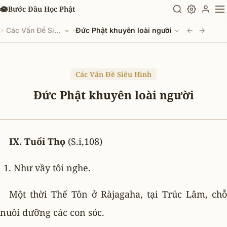
Chuyển đến nội dung chính
🪷
Bước Đầu Học Phật
›
›
Các Vấn Đề Siêu Hình
Đức Phật khuyên loài người
←
→
Các Vấn Đề Siêu Hình
Đức Phật khuyên loài người
IX. Tuổi Thọ
(S.i,108)
Như vầy tôi nghe.
Một thời Thế Tôn ở Ràjagaha, tại Trúc Lâm, chỗ
nuôi dưỡng các con sóc.