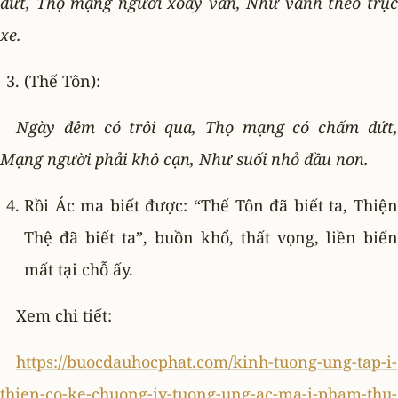
dứt, Thọ mạng người xoay vần, Như vành theo trục
xe.
(Thế Tôn):
Ngày đêm có trôi qua, Thọ mạng có chấm dứt,
Mạng người phải khô cạn, Như suối nhỏ đầu non.
Rồi Ác ma biết được: “Thế Tôn đã biết ta, Thiện
Thệ đã biết ta”, buồn khổ, thất vọng, liền biến
mất tại chỗ ấy.
Xem chi tiết:
https://buocdauhocphat.com/kinh-tuong-ung-tap-i-
thien-co-ke-chuong-iv-tuong-ung-ac-ma-i-pham-thu-