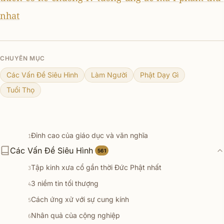
nhat
CHUYÊN MỤC
Các Vấn Đề Siêu Hình
Làm Người
Phật Dạy Gì
Tuổi Thọ
Đỉnh cao của giáo dục và văn nghĩa
1
Các Vấn Đề Siêu Hình
7 pháp đoạn trừ lậu hoặc
561
2
Tập kinh xưa cổ gần thời Đức Phật nhất
3
3 niềm tin tối thượng
4
Cách ứng xử với sự cung kính
5
Nhân quả của cộng nghiệp
6