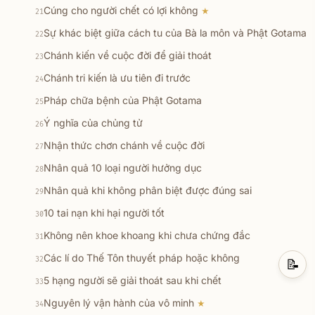
Cúng cho người chết có lợi không
★
21
Sự khác biệt giữa cách tu của Bà la môn và Phật Gotama
22
Chánh kiến về cuộc đời để giải thoát
23
Chánh tri kiến là ưu tiên đi trước
24
Pháp chữa bệnh của Phật Gotama
25
Ý nghĩa của chủng tử
26
Nhận thức chơn chánh về cuộc đời
27
Nhân quả 10 loại người hưởng dục
28
Nhân quả khi không phân biệt được đúng sai
29
10 tai nạn khi hại người tốt
30
Không nên khoe khoang khi chưa chứng đắc
31
Các lí do Thế Tôn thuyết pháp hoặc không
32
📝
5 hạng người sẽ giải thoát sau khi chết
33
Nguyên lý vận hành của vô minh
★
34