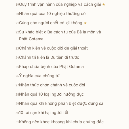
Quy trình vận hành của nghiệp và cách giải
★
19
Nhân quả của 10 nghiệp thường có
20
Cúng cho người chết có lợi không
★
21
Sự khác biệt giữa cách tu của Bà la môn và
22
Phật Gotama
Chánh kiến về cuộc đời để giải thoát
23
Chánh tri kiến là ưu tiên đi trước
24
Pháp chữa bệnh của Phật Gotama
25
Ý nghĩa của chủng tử
26
Nhận thức chơn chánh về cuộc đời
27
Nhân quả 10 loại người hưởng dục
28
Nhân quả khi không phân biệt được đúng sai
29
10 tai nạn khi hại người tốt
30
Không nên khoe khoang khi chưa chứng đắc
31