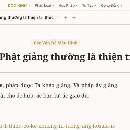
ĐỌC KINH
Phân Loại
Học Pháp
Tu Tập
Cộng Đồng
▾
▾
▾
▾
▾
ng thường là thiện tri thức
←
→
Các Vấn Đề Siêu Hình
Phật giảng thường là thiện t
g, pháp được Ta khéo giảng. Và pháp ấy giảng
ải cho ác hữu, ác bạn lữ, ác giao du.
-1-thien-co-ke-chuong-iii-tuong-ung-kosala-ii-