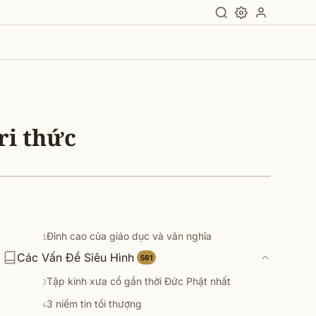
ri thức
Đỉnh cao của giáo dục và văn nghĩa
1
Các Vấn Đề Siêu Hình
7 pháp đoạn trừ lậu hoặc
561
2
Tập kinh xưa cổ gần thời Đức Phật nhất
3
3 niềm tin tối thượng
4