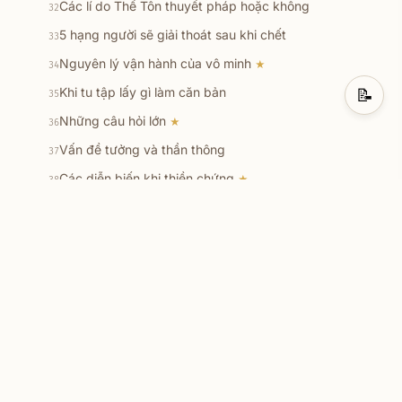
Các lí do Thế Tôn thuyết pháp hoặc không
32
5 hạng người sẽ giải thoát sau khi chết
33
Nguyên lý vận hành của vô minh
★
34
Khi tu tập lấy gì làm căn bản
📝
35
Những câu hỏi lớn
★
36
Vấn đề tưởng và thần thông
37
Các diễn biến khi thiền chứng
★
38
Niết bàn là LẠC
39
9 nơi cư trú của loài hữu tình
40
Sự khác biệt của loài người ở 3 cõi giới
★
41
Kết quả của bố thí đo bằng tâm
★
42
Sự hối hận của các chư Thiên
43
9 hạng người
44
Tầm quan trọng của 5 giới
45