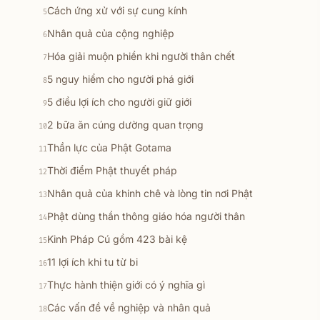
Cách ứng xử với sự cung kính
5
Nhân quả của cộng nghiệp
6
Hóa giải muộn phiền khi người thân chết
7
5 nguy hiểm cho người phá giới
8
5 điều lợi ích cho người giữ giới
9
2 bữa ăn cúng dường quan trọng
10
Thần lực của Phật Gotama
11
Thời điểm Phật thuyết pháp
12
Nhân quả của khinh chê và lòng tin nơi Phật
13
Phật dùng thần thông giáo hóa người thân
14
Kinh Pháp Cú gồm 423 bài kệ
15
11 lợi ích khi tu từ bi
16
Thực hành thiện giới có ý nghĩa gì
17
Các vấn đề về nghiệp và nhân quả
18