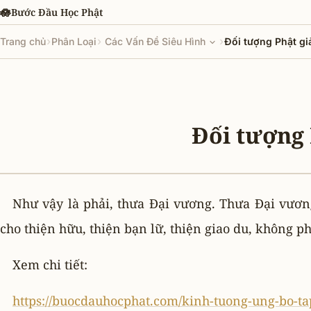
Chuyển đến nội dung chính
🪷
Bước Đầu Học Phật
›
›
›
Trang chủ
Phân Loại
Các Vấn Đề Siêu Hình
Đối tượng Phật giả
Đối tượng 
Như vậy là phải, thưa Ðại vương. Thưa Ðại vươn
cho thiện hữu, thiện bạn lữ, thiện giao du, không ph
Xem chi tiết:
https://buocdauhocphat.com/kinh-tuong-ung-bo-tap