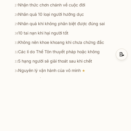
Nhận thức chơn chánh về cuộc đời
27
Nhân quả 10 loại người hưởng dục
28
Nhân quả khi không phân biệt được đúng sai
29
10 tai nạn khi hại người tốt
30
Không nên khoe khoang khi chưa chứng đắc
31
Các lí do Thế Tôn thuyết pháp hoặc không
32
📝
5 hạng người sẽ giải thoát sau khi chết
33
Nguyên lý vận hành của vô minh
★
34
Khi tu tập lấy gì làm căn bản
35
Những câu hỏi lớn
★
36
Vấn đề tưởng và thần thông
37
Các diễn biến khi thiền chứng
★
38
Niết bàn là LẠC
39
9 nơi cư trú của loài hữu tình
40