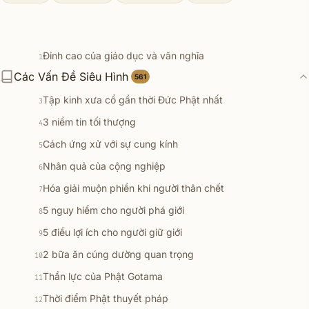
Đỉnh cao của giáo dục và văn nghĩa
1
Các Vấn Đề Siêu Hình
7 pháp đoạn trừ lậu hoặc
561
2
Tập kinh xưa cổ gần thời Đức Phật nhất
3
3 niềm tin tối thượng
4
Cách ứng xử với sự cung kính
5
Nhân quả của cộng nghiệp
6
Hóa giải muộn phiền khi người thân chết
7
5 nguy hiểm cho người phá giới
8
5 điều lợi ích cho người giữ giới
9
2 bữa ăn cúng dường quan trọng
10
Thần lực của Phật Gotama
11
Thời điểm Phật thuyết pháp
12