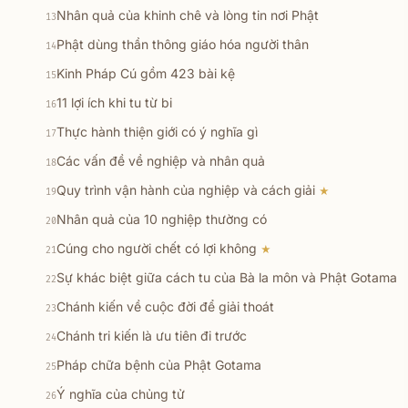
Nhân quả của khinh chê và lòng tin nơi Phật
13
Phật dùng thần thông giáo hóa người thân
14
Kinh Pháp Cú gồm 423 bài kệ
15
11 lợi ích khi tu từ bi
16
Thực hành thiện giới có ý nghĩa gì
17
Các vấn đề về nghiệp và nhân quả
18
Quy trình vận hành của nghiệp và cách giải
★
19
Nhân quả của 10 nghiệp thường có
20
Cúng cho người chết có lợi không
★
21
Sự khác biệt giữa cách tu của Bà la môn và Phật Gotama
22
Chánh kiến về cuộc đời để giải thoát
23
Chánh tri kiến là ưu tiên đi trước
24
Pháp chữa bệnh của Phật Gotama
25
Ý nghĩa của chủng tử
26