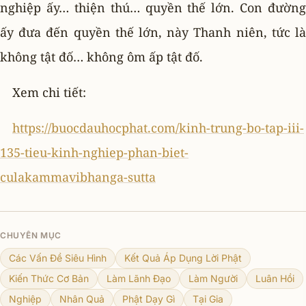
nghiệp ấy… thiện thú… quyền thế lớn. Con đường
ấy đưa đến quyền thế lớn, này Thanh niên, tức là
không tật đố… không ôm ấp tật đố.
Xem chi tiết:
https://buocdauhocphat.com/kinh-trung-bo-tap-iii-
135-tieu-kinh-nghiep-phan-biet-
culakammavibhanga-sutta
CHUYÊN MỤC
Các Vấn Đề Siêu Hình
Kết Quả Áp Dụng Lời Phật
Kiến Thức Cơ Bản
Làm Lãnh Đạo
Làm Người
Luân Hồi
Nghiệp
Nhân Quả
Phật Dạy Gì
Tại Gia