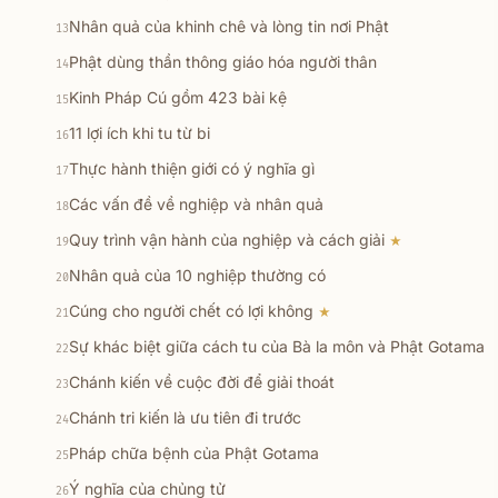
Nhân quả của khinh chê và lòng tin nơi Phật
13
Phật dùng thần thông giáo hóa người thân
14
Kinh Pháp Cú gồm 423 bài kệ
15
11 lợi ích khi tu từ bi
16
Thực hành thiện giới có ý nghĩa gì
17
Các vấn đề về nghiệp và nhân quả
18
Quy trình vận hành của nghiệp và cách giải
★
19
Nhân quả của 10 nghiệp thường có
20
Cúng cho người chết có lợi không
★
21
Sự khác biệt giữa cách tu của Bà la môn và Phật Gotama
22
Chánh kiến về cuộc đời để giải thoát
23
Chánh tri kiến là ưu tiên đi trước
24
Pháp chữa bệnh của Phật Gotama
25
Ý nghĩa của chủng tử
26