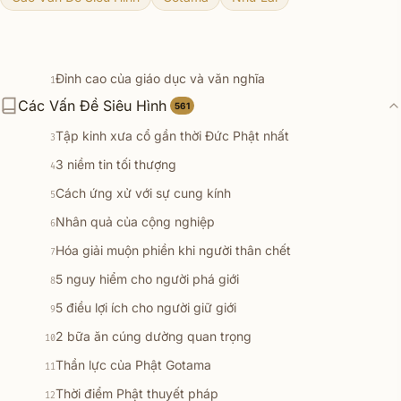
Đỉnh cao của giáo dục và văn nghĩa
1
Các Vấn Đề Siêu Hình
7 pháp đoạn trừ lậu hoặc
561
2
Tập kinh xưa cổ gần thời Đức Phật nhất
3
3 niềm tin tối thượng
4
Cách ứng xử với sự cung kính
5
Nhân quả của cộng nghiệp
6
Hóa giải muộn phiền khi người thân chết
7
5 nguy hiểm cho người phá giới
8
5 điều lợi ích cho người giữ giới
9
2 bữa ăn cúng dường quan trọng
10
Thần lực của Phật Gotama
11
Thời điểm Phật thuyết pháp
12