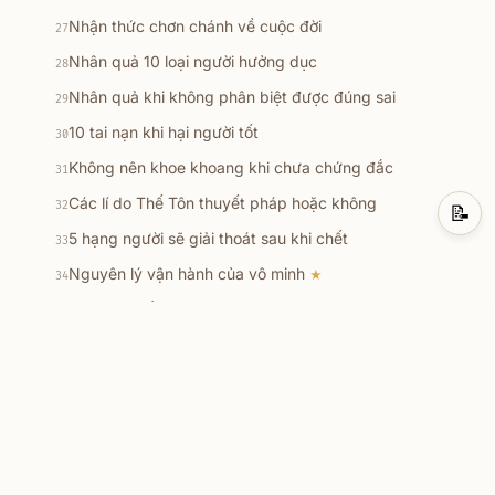
Nhận thức chơn chánh về cuộc đời
27
Nhân quả 10 loại người hưởng dục
28
Nhân quả khi không phân biệt được đúng sai
29
10 tai nạn khi hại người tốt
30
Không nên khoe khoang khi chưa chứng đắc
31
Các lí do Thế Tôn thuyết pháp hoặc không
32
📝
5 hạng người sẽ giải thoát sau khi chết
33
Nguyên lý vận hành của vô minh
★
34
Khi tu tập lấy gì làm căn bản
35
Những câu hỏi lớn
★
36
Vấn đề tưởng và thần thông
37
Các diễn biến khi thiền chứng
★
38
Niết bàn là LẠC
39
9 nơi cư trú của loài hữu tình
40