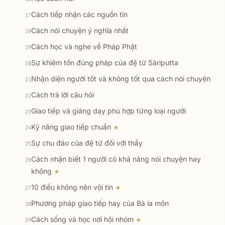
Cách tiếp nhận các nguồn tin
17
Cách nói chuyện ý nghĩa nhất
18
Cách học và nghe về Pháp Phật
19
Sự khiêm tốn đúng pháp của đệ tử Sàriputta
20
Nhận diện người tốt và không tốt qua cách nói chuyện
21
Cách trả lời câu hỏi
22
Giao tiếp và giảng dạy phù hợp từng loại người
23
Kỹ năng giao tiếp chuẩn
★
24
Sự chu đáo của đệ tử đối với thầy
25
Cách nhận biết 1 người có khả năng nói chuyện hay
26
không
★
10 điều không nên vội tin
★
27
Phương pháp giao tiếp hay của Bà la môn
28
Cách sống và học nơi hội nhóm
★
29