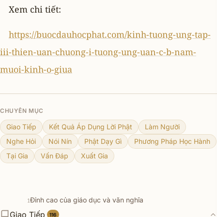
Xem chi tiết:
https://buocdauhocphat.com/kinh-tuong-ung-tap-
iii-thien-uan-chuong-i-tuong-ung-uan-c-b-nam-
muoi-kinh-o-giua
CHUYÊN MỤC
Giao Tiếp
Kết Quả Áp Dụng Lời Phật
Làm Người
Nghe Hỏi
Nói Nín
Phật Dạy Gì
Phương Pháp Học Hành
Tại Gia
Vấn Đáp
Xuất Gia
Đỉnh cao của giáo dục và văn nghĩa
1
Giao Tiếp
Cách ứng xử với sự cung kính
116
2