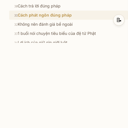
Cách trả lời đúng pháp
30
Cách phát ngôn đúng pháp
31
📝
Không nên đánh giá bề ngoài
32
1 buổi nói chuyện tiêu biểu của đệ tử Phật
33
Lợi ích của giữ gìn giới luật
34
Phương pháp giảng dạy có tâm huyết
35
Cách giao tiếp khi đến nhà người khác
36
Cách sống mạnh mẽ không biết sợ
37
Cách xử lý cơn giận
38
Phương pháp nói chuyện
39
Tụng kinh Pháp Cú có lợi ích cho quỷ thần
40
Cách trừ ma ám
41
Cách để được sự tin tưởng
42
Muốn gặp Phật phải gặp thị giả trước
43