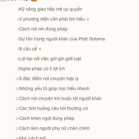
Kỹ năng giao tiếp nơi uy quyền
3
2 phương diện cần phải tìm hiểu
★
4
Cách nói nín đúng pháp
5
Sự tôn trọng người khác của Phật Gotama
6
8 cấu uế
★
7
Lợi hại với việc giữ gìn giới luật
8
Nghe pháp có 5 lợi ích
9
5 đặc điểm nói chuyện hợp lý
10
Những yếu tố giúp học hiểu nhanh
11
Cách nói chuyện khi buộc tội người khác
12
Các tình huống câu hỏi thường có
13
Cách khen ngợi đúng pháp
14
Cách làm người phụ nữ chân chính
15
Học cách nói
16