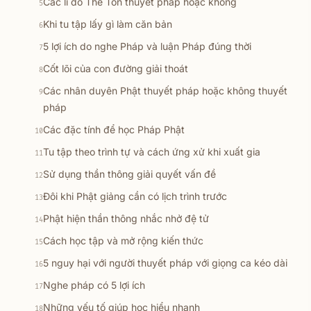
Các lí do Thế Tôn thuyết pháp hoặc không
5
Khi tu tập lấy gì làm căn bản
6
5 lợi ích do nghe Pháp và luận Pháp đúng thời
7
Cốt lõi của con đường giải thoát
8
Các nhân duyên Phật thuyết pháp hoặc không thuyết
9
pháp
Các đặc tính để học Pháp Phật
10
Tu tập theo trình tự và cách ứng xử khi xuất gia
11
Sử dụng thần thông giải quyết vấn đề
12
Đôi khi Phật giảng cần có lịch trình trước
13
Phật hiện thần thông nhắc nhở đệ tử
14
Cách học tập và mở rộng kiến thức
15
5 nguy hại với người thuyết pháp với giọng ca kéo dài
16
Nghe pháp có 5 lợi ích
17
Những yếu tố giúp học hiểu nhanh
18