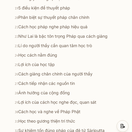
5 điều kiện để thuyết pháp
19
Phân biệt sự thuyết pháp chân chính
20
Cách học pháp nghe pháp hiệu quả
21
Như Lai là bậc tôn trọng Pháp qua cách giảng
22
Lí do người thầy cần quan tâm học trò
23
Học cách nằm đúng
24
Lợi ích của học tập
25
Cách giảng chân chính của người thầy
26
Cách tiếp nhận các nguồn tin
27
Ảnh hưởng của cộng đồng
28
Lợi ích của cách học nghe đọc, quan sát
29
Cách học và nghe về Pháp Phật
30
Học theo gương thiện tri thức
31
📝
Sự khiêm tốn đúng pháp của đệ tử Sàriputta
32