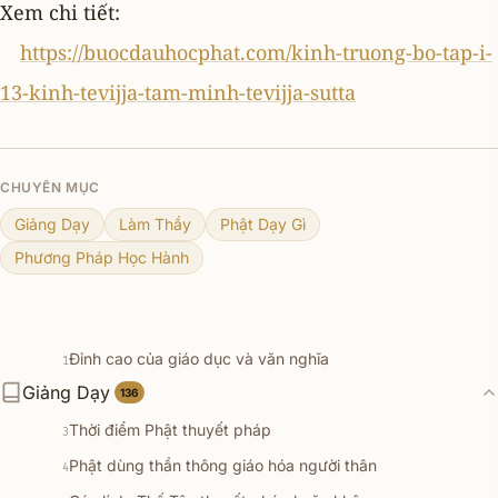
Xem chi tiết:
https://buocdauhocphat.com/kinh-truong-bo-tap-i-
13-kinh-tevijja-tam-minh-tevijja-sutta
CHUYÊN MỤC
Giảng Dạy
Làm Thầy
Phật Dạy Gì
Phương Pháp Học Hành
Đỉnh cao của giáo dục và văn nghĩa
1
Giảng Dạy
Hóa giải muộn phiền khi người thân chết
136
2
Thời điểm Phật thuyết pháp
3
Phật dùng thần thông giáo hóa người thân
4